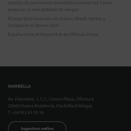
Gestión de patrimonio inmobiliario comercial: Cómo
asegurar su rentabilidad sin riesgos
El auge de la Inversión en Activos Retail: Ventas y
Ocupación al alza en 2026
España como el Nuevo Hub de Oficinas Prime
MARBELLA
Av. Manolete, 1, C.C. Centro Plaza, Oficina 6
29660 Nueva Andalucía, Marbella (Málaga)
T. +34 952 81 39 16
Suggestions mailbox