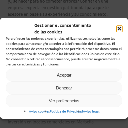
¿Qué hacer para no cometer errores? Confiar en una
empresa experta en gestión patrimonial
para que te
asesore en base a su experiencia y su conocimiento.
Gestionar el consentimiento
de las cookies
Para ofrecer las mejores experiencias, utilizamos tecnologías como las
cookies para almacenar y/o acceder a la información del dispositivo. El
consentimiento de estas tecnologías nos permitirá procesar datos como el
comportamiento de navegación o las identificaciones únicas en este sitio.
Search
No consentir o retirar el consentimiento, puede afectar negativamente a
ciertas características y funciones.
Aceptar
Denegar
Recent Posts
Ver preferencias
Cómo optimizar el NOI de sus activos terciarios mediante
Aviso cookies
Política de Privacidad
Aviso legal
una gestión técnica eficiente
Inversión en locales comerciales en Marbella